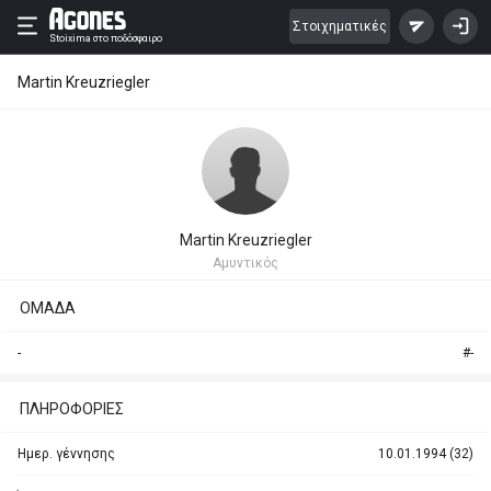
Στοιχηματικές
Stoixima
στο ποδόσφαιρο
Martin Kreuzriegler
Martin Kreuzriegler
Aμυντικός
ΟΜΑΔΑ
-
#-
ΠΛΗΡΟΦΟΡΙΕΣ
Ημερ. γέννησης
10.01.1994 (32)