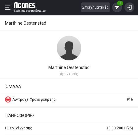
1
Στοιχηματικές
Stoixima
στο ποδόσφαιρο
Marthine Oestenstad
Marthine Oestenstad
Aμυντικός
ΟΜΑΔΑ
Άιντραχτ Φρανκφούρτης
#16
ΠΛΗΡΟΦΟΡΙΕΣ
Ημερ. γέννησης
18.03.2001 (25)