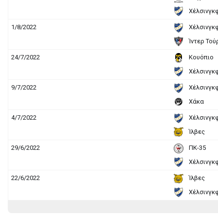
Χέλσινγκ
1/8/2022
Χέλσινγκ
Ίντερ Τού
24/7/2022
Κουόπιο
Χέλσινγκ
9/7/2022
Χέλσινγκ
Χάκα
4/7/2022
Χέλσινγκ
Ίλβες
29/6/2022
ΠΚ-35
Χέλσινγκ
22/6/2022
Ίλβες
Χέλσινγκ