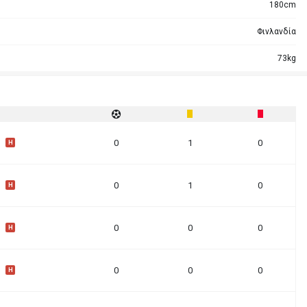
180cm
Φινλανδία
73kg
0
1
0
H
0
1
0
H
0
0
0
H
0
0
0
H