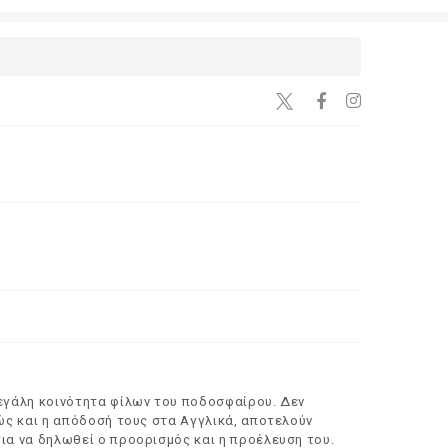
μεγάλη κοινότητα φίλων του ποδοσφαίρου. Δεν
ώς και η απόδοσή τους στα Αγγλικά, αποτελούν
ια να δηλωθεί ο προορισμός και η προέλευση του.