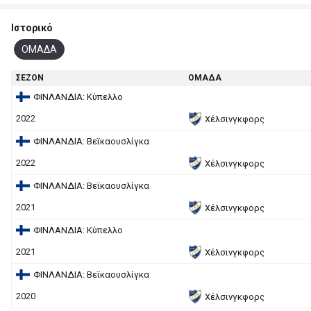
Ιστορικό
ΟΜΑΔΑ
ΣΕΖΟΝ
ΟΜΑΔΑ
ΦΙΝΛΑΝΔΙΑ: Κύπελλο
2022
Χέλσινγκφορς
ΦΙΝΛΑΝΔΙΑ: Βεϊκαουσλίγκα
2022
Χέλσινγκφορς
ΦΙΝΛΑΝΔΙΑ: Βεϊκαουσλίγκα
2021
Χέλσινγκφορς
ΦΙΝΛΑΝΔΙΑ: Κύπελλο
2021
Χέλσινγκφορς
ΦΙΝΛΑΝΔΙΑ: Βεϊκαουσλίγκα
2020
Χέλσινγκφορς