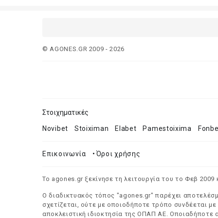
© AGONES.GR 2009 - 2026
Στοιχηματικές
Novibet
Stoiximan
Elabet
Pamestoixima
Fonbe
Επικοινωνία
•
Όροι χρήσης
Το agones.gr ξεκίνησε τη λειτουργία του το Φεβ 2009
Ο διαδικτυακός τόπος "agones.gr" παρέχει αποτελέσ
σχετίζεται, ούτε με οποιοδήποτε τρόπο συνδέεται με
αποκλειστική ιδιοκτησία της ΟΠΑΠ ΑΕ. Οποιαδήποτε α