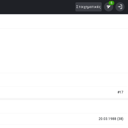
6
Στοιχηματικές
#17
20.03.1988 (38)