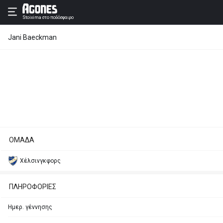
Stoixima
στο ποδόσφαιρο
Jani Baeckman
ΟΜΑΔΑ
Χέλσινγκφορς
ΠΛΗΡΟΦΟΡΙΕΣ
Ημερ. γέννησης