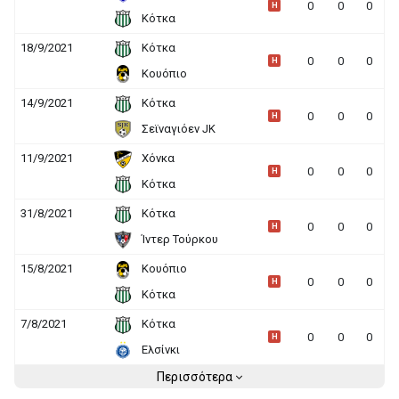
0
0
0
H
Κότκα
18/9/2021
Κότκα
0
0
0
H
Κουόπιο
14/9/2021
Κότκα
0
0
0
H
Σεϊναγιόεν JK
11/9/2021
Χόνκα
0
0
0
H
Κότκα
31/8/2021
Κότκα
0
0
0
H
Ίντερ Τούρκου
15/8/2021
Κουόπιο
0
0
0
H
Κότκα
7/8/2021
Κότκα
0
0
0
H
Ελσίνκι
Περισσότερα