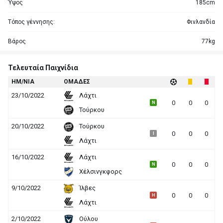
Ύψος
185cm
Τόπος γέννησης:
Φινλανδία
Βάρος
77kg
Τελευταία Παιχνίδια
HΜ/ΝΙΑ
ΟΜΑΔΕΣ
23/10/2022
Λάχτι
0
0
0
N
Τούρκου
20/10/2022
Τούρκου
0
0
0
I
Λάχτι
16/10/2022
Λάχτι
0
0
0
N
Χέλσινγκφορς
9/10/2022
Ίλβες
0
0
0
H
Λάχτι
2/10/2022
Ούλου