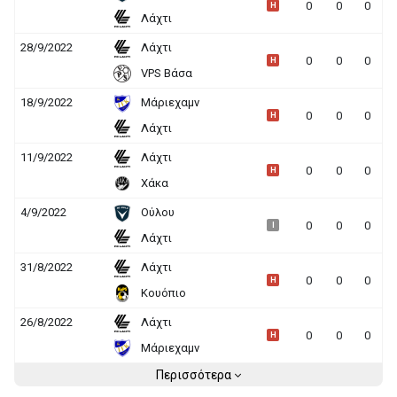
0
0
0
H
Λάχτι
28/9/2022
Λάχτι
0
0
0
H
VPS Βάσα
18/9/2022
Μάριεχαμν
0
0
0
H
Λάχτι
11/9/2022
Λάχτι
0
0
0
H
Χάκα
4/9/2022
Ούλου
0
0
0
I
Λάχτι
31/8/2022
Λάχτι
0
0
0
H
Κουόπιο
26/8/2022
Λάχτι
0
0
0
H
Μάριεχαμν
Περισσότερα