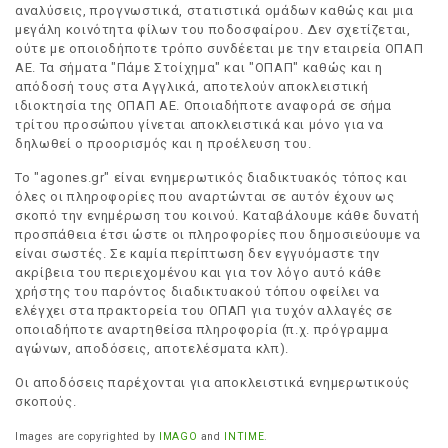
αναλύσεις, προγνωστικά, στατιστικά ομάδων καθώς και μια
μεγάλη κοινότητα φίλων του ποδοσφαίρου. Δεν σχετίζεται,
ούτε με οποιοδήποτε τρόπο συνδέεται με την εταιρεία ΟΠΑΠ
ΑΕ. Τα σήματα "Πάμε Στοίχημα" και "ΟΠΑΠ" καθώς και η
απόδοσή τους στα Αγγλικά, αποτελούν αποκλειστική
ιδιοκτησία της ΟΠΑΠ ΑΕ. Οποιαδήποτε αναφορά σε σήμα
τρίτου προσώπου γίνεται αποκλειστικά και μόνο για να
δηλωθεί ο προορισμός και η προέλευση του.
Το "agones.gr" είναι ενημερωτικός διαδικτυακός τόπος και
όλες οι πληροφορίες που αναρτώνται σε αυτόν έχουν ως
σκοπό την ενημέρωση του κοινού. Καταβάλουμε κάθε δυνατή
προσπάθεια έτσι ώστε οι πληροφορίες που δημοσιεύουμε να
είναι σωστές. Σε καμία περίπτωση δεν εγγυόμαστε την
ακρίβεια του περιεχομένου και για τον λόγο αυτό κάθε
χρήστης του παρόντος διαδικτυακού τόπου οφείλει να
ελέγχει στα πρακτορεία του ΟΠΑΠ για τυχόν αλλαγές σε
οποιαδήποτε αναρτηθείσα πληροφορία (π.χ. πρόγραμμα
αγώνων, αποδόσεις, αποτελέσματα κλπ).
Οι αποδόσεις παρέχονται για αποκλειστικά ενημερωτικούς
σκοπούς.
Images are copyrighted by
IMAGO
and
INTIME
.