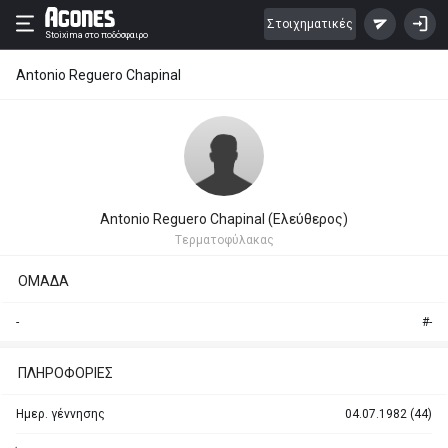
Στοιχηματικές
Stoixima
στο ποδόσφαιρο
Antonio Reguero Chapinal
Antonio Reguero Chapinal (Ελεύθερος)
Tερματοφύλακας
ΟΜΑΔΑ
-
#-
ΠΛΗΡΟΦΟΡΙΕΣ
Ημερ. γέννησης
04.07.1982 (44)