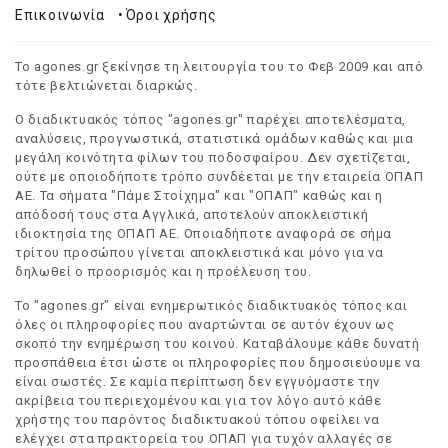
Επικοινωνία
•
Όροι χρήσης
Το agones.gr ξεκίνησε τη λειτουργία του το Φεβ 2009 και από
τότε βελτιώνεται διαρκώς.
Ο διαδικτυακός τόπος "agones.gr" παρέχει αποτελέσματα,
αναλύσεις, προγνωστικά, στατιστικά ομάδων καθώς και μια
μεγάλη κοινότητα φίλων του ποδοσφαίρου. Δεν σχετίζεται,
ούτε με οποιοδήποτε τρόπο συνδέεται με την εταιρεία ΟΠΑΠ
ΑΕ. Τα σήματα "Πάμε Στοίχημα" και "ΟΠΑΠ" καθώς και η
απόδοσή τους στα Αγγλικά, αποτελούν αποκλειστική
ιδιοκτησία της ΟΠΑΠ ΑΕ. Οποιαδήποτε αναφορά σε σήμα
τρίτου προσώπου γίνεται αποκλειστικά και μόνο για να
δηλωθεί ο προορισμός και η προέλευση του.
Το "agones.gr" είναι ενημερωτικός διαδικτυακός τόπος και
όλες οι πληροφορίες που αναρτώνται σε αυτόν έχουν ως
σκοπό την ενημέρωση του κοινού. Καταβάλουμε κάθε δυνατή
προσπάθεια έτσι ώστε οι πληροφορίες που δημοσιεύουμε να
είναι σωστές. Σε καμία περίπτωση δεν εγγυόμαστε την
ακρίβεια του περιεχομένου και για τον λόγο αυτό κάθε
χρήστης του παρόντος διαδικτυακού τόπου οφείλει να
ελέγχει στα πρακτορεία του ΟΠΑΠ για τυχόν αλλαγές σε