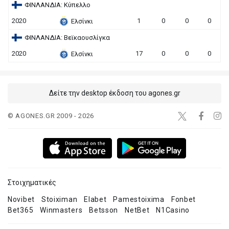
ΦΙΝΛΑΝΔΙΑ: Κύπελλο
2020
1
0
0
0
Ελσίνκι
ΦΙΝΛΑΝΔΙΑ: Βεϊκαουσλίγκα
2020
17
0
0
0
Ελσίνκι
Δείτε την desktop έκδοση του agones.gr
© AGONES.GR 2009 - 2026
Στοιχηματικές
Novibet
Stoiximan
Elabet
Pamestoixima
Fonbet
Bet365
Winmasters
Betsson
NetBet
N1Casino