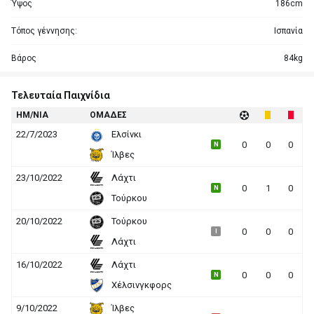
Ύψος
186cm
Τόπος γέννησης:
Ισπανία
Βάρος
84kg
Τελευταία Παιχνίδια
HΜ/ΝΙΑ
ΟΜΑΔΕΣ
22/7/2023
Ελσίνκι
0
0
0
N
Ίλβες
23/10/2022
Λάχτι
0
1
0
N
Τούρκου
20/10/2022
Τούρκου
0
0
0
I
Λάχτι
16/10/2022
Λάχτι
0
0
0
N
Χέλσινγκφορς
9/10/2022
Ίλβες