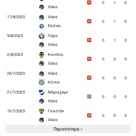
0
1
0
H
Χάκα
17/8/2025
Χάκα
0
1
0
H
Ελσίνκι
9/8/2025
Γιάρο
0
1
0
H
Χάκα
2/8/2025
Κουόπιο
0
0
0
H
Χάκα
26/7/2025
Χάκα
0
0
0
H
Κότκα
21/7/2025
Μάριεχαμν
0
0
0
I
Χάκα
13/7/2025
Γκνιστάν
0
0
0
H
Χάκα
Περισσότερα