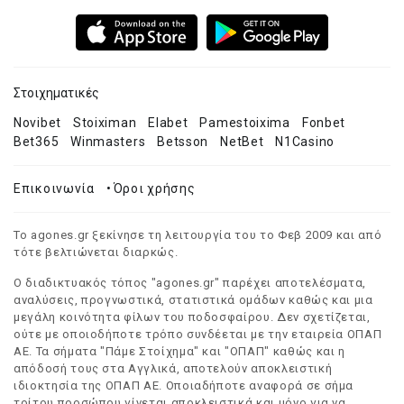
Στοιχηματικές
Novibet
Stoiximan
Elabet
Pamestoixima
Fonbet
Bet365
Winmasters
Betsson
NetBet
N1Casino
Επικοινωνία
•
Όροι χρήσης
Το agones.gr ξεκίνησε τη λειτουργία του το Φεβ 2009 και από
τότε βελτιώνεται διαρκώς.
Ο διαδικτυακός τόπος "agones.gr" παρέχει αποτελέσματα,
αναλύσεις, προγνωστικά, στατιστικά ομάδων καθώς και μια
μεγάλη κοινότητα φίλων του ποδοσφαίρου. Δεν σχετίζεται,
ούτε με οποιοδήποτε τρόπο συνδέεται με την εταιρεία ΟΠΑΠ
ΑΕ. Τα σήματα "Πάμε Στοίχημα" και "ΟΠΑΠ" καθώς και η
απόδοσή τους στα Αγγλικά, αποτελούν αποκλειστική
ιδιοκτησία της ΟΠΑΠ ΑΕ. Οποιαδήποτε αναφορά σε σήμα
τρίτου προσώπου γίνεται αποκλειστικά και μόνο για να