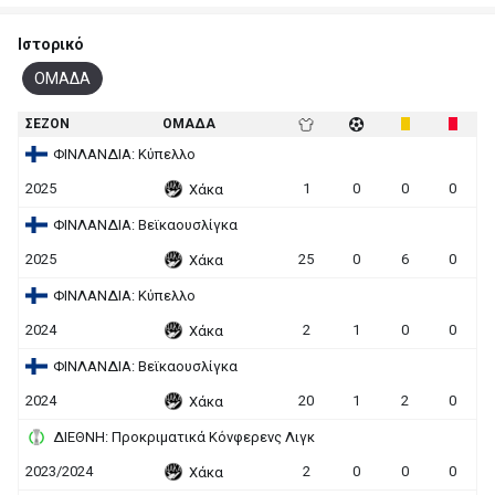
Ιστορικό
ΟΜΑΔΑ
ΣΕΖΟΝ
ΟΜΑΔΑ
ΦΙΝΛΑΝΔΙΑ: Κύπελλο
2025
1
0
0
0
Χάκα
ΦΙΝΛΑΝΔΙΑ: Βεϊκαουσλίγκα
2025
25
0
6
0
Χάκα
ΦΙΝΛΑΝΔΙΑ: Κύπελλο
2024
2
1
0
0
Χάκα
ΦΙΝΛΑΝΔΙΑ: Βεϊκαουσλίγκα
2024
20
1
2
0
Χάκα
ΔΙΕΘΝΗ: Προκριματικά Κόνφερενς Λιγκ
2023/2024
2
0
0
0
Χάκα