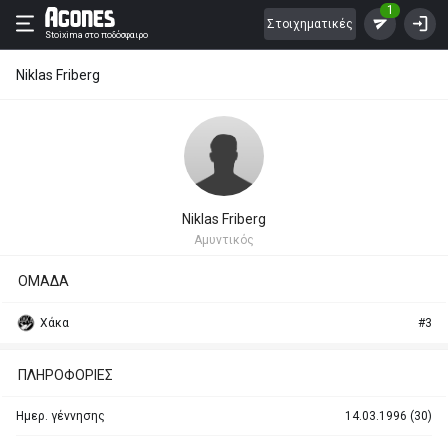
1
Στοιχηματικές
Stoixima
στο ποδόσφαιρο
Niklas Friberg
Niklas Friberg
Aμυντικός
ΟΜΑΔΑ
Χάκα
#3
ΠΛΗΡΟΦΟΡΙΕΣ
Ημερ. γέννησης
14.03.1996 (30)