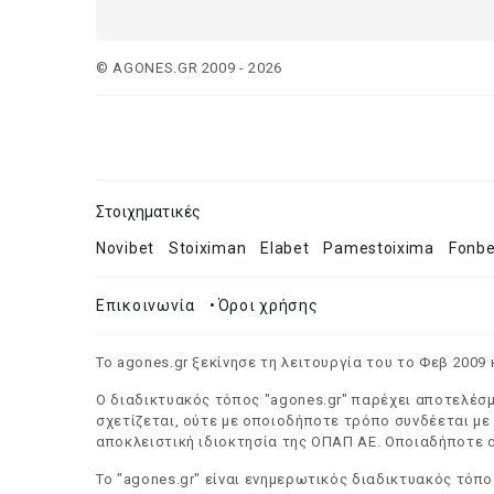
© AGONES.GR 2009 - 2026
Στοιχηματικές
Novibet
Stoiximan
Elabet
Pamestoixima
Fonbe
Επικοινωνία
•
Όροι χρήσης
Το agones.gr ξεκίνησε τη λειτουργία του το Φεβ 2009
Ο διαδικτυακός τόπος "agones.gr" παρέχει αποτελέσ
σχετίζεται, ούτε με οποιοδήποτε τρόπο συνδέεται με
αποκλειστική ιδιοκτησία της ΟΠΑΠ ΑΕ. Οποιαδήποτε α
Το "agones.gr" είναι ενημερωτικός διαδικτυακός τόπ