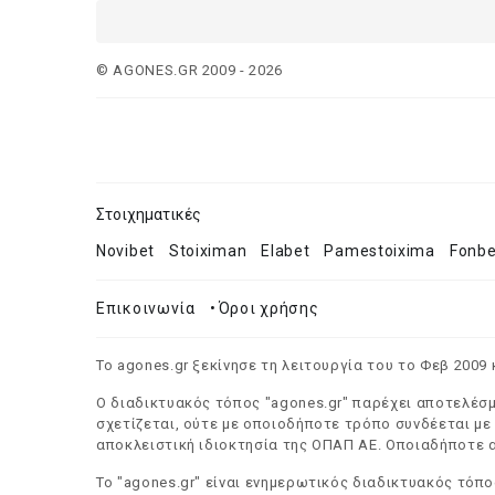
© AGONES.GR 2009 - 2026
Στοιχηματικές
Novibet
Stoiximan
Elabet
Pamestoixima
Fonbe
Επικοινωνία
•
Όροι χρήσης
Το agones.gr ξεκίνησε τη λειτουργία του το Φεβ 2009
Ο διαδικτυακός τόπος "agones.gr" παρέχει αποτελέσ
σχετίζεται, ούτε με οποιοδήποτε τρόπο συνδέεται με
αποκλειστική ιδιοκτησία της ΟΠΑΠ ΑΕ. Οποιαδήποτε α
Το "agones.gr" είναι ενημερωτικός διαδικτυακός τόπ