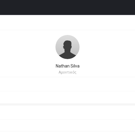
Nathan Silva
Aμυντικός