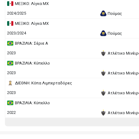
ΜΕΞΙΚΟ: Λίγκα MX
2024/2025
Πούμας
ΜΕΞΙΚΟ: Λίγκα MX
2023/2024
Πούμας
ΒΡΑΖΙΛΙΑ: Σέριε A
2023
Ατλέτικο Μινέιρ
ΒΡΑΖΙΛΙΑ: Κύπελλο
2023
Ατλέτικο Μινέιρ
ΔΙΕΘΝΗ: Κόπα Λιμπερταδόρες
2023
Ατλέτικο Μινέιρ
ΒΡΑΖΙΛΙΑ: Κύπελλο
2022
Ατλέτικο Μινέιρ