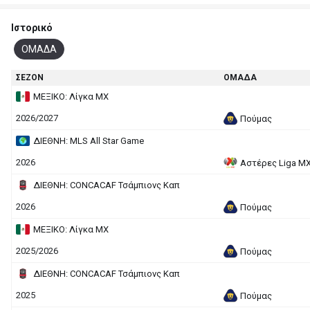
Ιστορικό
ΟΜΑΔΑ
ΣΕΖΟΝ
ΟΜΑΔΑ
ΜΕΞΙΚΟ: Λίγκα MX
2026/2027
Πούμας
ΔΙΕΘΝΗ: MLS All Star Game
2026
Αστέρες Liga M
ΔΙΕΘΝΗ: CONCACAF Τσάμπιονς Καπ
2026
Πούμας
ΜΕΞΙΚΟ: Λίγκα MX
2025/2026
Πούμας
ΔΙΕΘΝΗ: CONCACAF Τσάμπιονς Καπ
2025
Πούμας