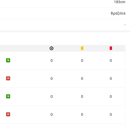
183cm
Βραζιλία
-
0
0
0
N
0
0
0
H
0
0
0
N
0
0
0
H