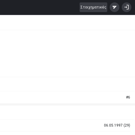
Στοιχηματικές
#6
06.05.1997 (29)