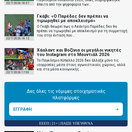
Παγκοσμίου Κυπέλλου 2026, όπως διαμορφώθηκε
22/7/2026 18:57
έπειτα από την ψηφοφορία των...
Γκάβι: «Ο Παρέδες δεν πρέπει να
τιμωρηθεί με αποκλεισμό»
Ο Γκάβι θεωρεί πως ο Λεάντρο Παρέδες δεν θα
πρέπει να τιμωρηθεί με αποκλεισμό για τη συμμετοχή
του στην ένταση που...
22/7/2026 18:12
Χάαλαντ και Βοζίνια οι μεγάλοι νικητές
του Instagram στο Μουντιάλ 2026
Το Παγκόσμιο Κύπελλο 2026 δεν άλλαξε μόνο τις
ισορροπίες μέσα στους αγωνιστικούς χώρους, αλλά
και στα μέσα κοινωνικής...
22/7/2026 17:55
Δες όλες τις νόμιμες στοιχηματικές
πλατφόρμες
ΕΓΓΡΑΦΗ
ΕΕΕΠ | 21+ | ΠΑΙΞΕ ΥΠΕΥΘΥΝΑ