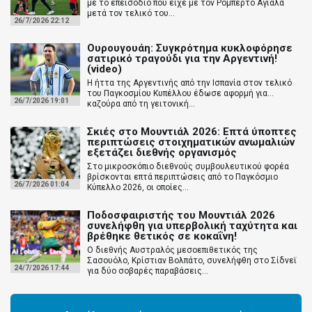
με το επεισόδιο που είχε με τον Ρομπέρτο Αγιάλα
μετά τον τελικό του...
26/7/2026 22:12
Ουρουγουάη: Συγκρότημα κυκλοφόρησε
σατιρικό τραγούδι για την Αργεντινή!
(video)
Η ήττα της Αργεντινής από την Ισπανία στον τελικό
του Παγκοσμίου Κυπέλλου έδωσε αφορμή για...
26/7/2026 19:01
καζούρα από τη γειτονική...
Σκιές στο Μουντιάλ 2026: Επτά ύποπτες
περιπτώσεις στοιχηματικών ανωμαλιών
εξετάζει διεθνής οργανισμός
Στο μικροσκόπιο διεθνούς συμβουλευτικού φορέα
βρίσκονται επτά περιπτώσεις από το Παγκόσμιο
26/7/2026 01:04
Κύπελλο 2026, οι οποίες...
Ποδοσφαιριστής του Μουντιάλ 2026
συνελήφθη για υπερβολική ταχύτητα και
βρέθηκε θετικός σε κοκαΐνη!
Ο διεθνής Αυστραλός μεσοεπιθετικός της
Σασουόλο, Κρίστιαν Βολπάτο, συνελήφθη στο Σίδνεϊ
24/7/2026 17:44
για δύο σοβαρές παραβάσεις...