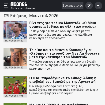
Στοιχηματικές
Stoixima
στο ποδόσφαιρο
Ειδήσεις: Μουντιάλ 2026
Βίντσιτς για τελικό Μουντιάλ: «Ο Μέσι
συμπεριφέρθηκε με αθλητικό πνεύμα»
Το Παγκόσμιο Κύπελλο ολοκληρώθηκε με τον
καλύτερο τρόπο για την Ισπανία, η οποία δίκαια
κατέκτησε το τρόπαιο στα...
30/7/2026 19:22
Το είπε και το έκανε ο Κουκουρέγια:
«Χτύπησε» τατουάζ τον Ντε Λα Φουέντε
μετά την κατάκηση του Μουντιάλ
Την υπόσχεση που είχε δώσει πριν από την έναρξη
του Μουντιάλ τήρησε ο Μαρκ Κουκουρέγια, μετά την
29/7/2026 10:22
κατάκτηση του...
Η IFAB παραδέχθηκε το λάθος: Άδικη η
αποβολή του Εμπολό με την Αργεντινή
Η Διεθνής Ποδοσφαιρική Επιτροπή (IFAB)
παραδέχθηκε ότι ο επιθετικός της Ελβετίας, Μπριλ
Εμπολό, αποβλήθηκε λανθασμένα...
28/7/2026 17:08