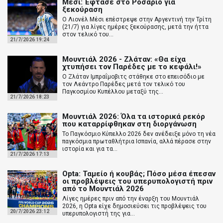
Μέσι: Έφτασε στο Ροσάριο για
ξεκούραση
Ο Λιονέλ Μέσι επέστρεψε στην Αργεντινή την Τρίτη
(21/7) για λίγες ημέρες ξεκούρασης, μετά την ήττα
στον τελικό του...
21/7/2026 19:24
Μουντιάλ 2026 - Ζλάταν: «Θα είχα
χτυπήσει τον Παρέδες με το κεφάλι!»
Ο Ζλάταν Ιμπραΐμοβιτς στάθηκε στο επεισόδιο με
τον Λεάντρο Παρέδες μετά τον τελικό του
Παγκοσμίου Κυπέλλου μεταξύ της...
21/7/2026 18:23
Μουντιάλ 2026: Όλα τα ιστορικά ρεκόρ
που καταρρίφθηκαν στη διοργάνωση
Το Παγκόσμιο Κύπελλο 2026 δεν ανέδειξε μόνο τη νέα
παγκόσμια πρωταθλήτρια Ισπανία, αλλά πέρασε στην
ιστορία και για τα...
21/7/2026 17:13
Opta: Ταμείο ή κουβάς; Πόσο μέσα έπεσαν
οι προβλέψεις του υπερυπολογιστή πριν
από το Μουντιάλ 2026
Λίγες ημέρες πριν από την έναρξη του Μουντιάλ
2026, η Opta είχε δημοσιεύσει τις προβλέψεις του
20/7/2026 23:12
υπερυπολογιστή της για...