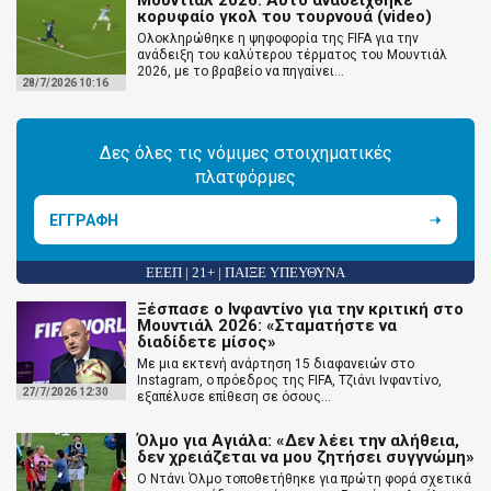
Μουντιάλ 2026: Αυτό αναδείχθηκε
κορυφαίο γκολ του τουρνουά (video)
Ολοκληρώθηκε η ψηφοφορία της FIFA για την
ανάδειξη του καλύτερου τέρματος του Μουντιάλ
2026, με το βραβείο να πηγαίνει...
28/7/2026 10:16
Δες όλες τις νόμιμες στοιχηματικές
πλατφόρμες
ΕΓΓΡΑΦΗ
ΕΕΕΠ | 21+ | ΠΑΙΞΕ ΥΠΕΥΘΥΝΑ
Ξέσπασε ο Ινφαντίνο για την κριτική στο
Μουντιάλ 2026: «Σταματήστε να
διαδίδετε μίσος»
Με μια εκτενή ανάρτηση 15 διαφανειών στο
Instagram, ο πρόεδρος της FIFA, Τζιάνι Ινφαντίνο,
27/7/2026 12:30
εξαπέλυσε επίθεση σε όσους...
Όλμο για Αγιάλα: «Δεν λέει την αλήθεια,
δεν χρειάζεται να μου ζητήσει συγγνώμη»
Ο Ντάνι Όλμο τοποθετήθηκε για πρώτη φορά σχετικά