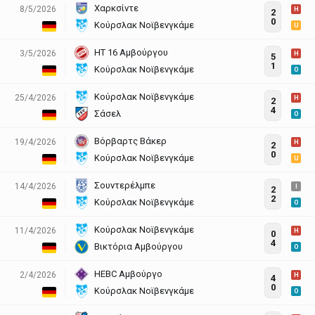
Χαρκσίντε
8/5/2026
H
2
0
Κούρσλακ Νοϊβενγκάμε
U
ΗΤ 16 Αμβούργου
3/5/2026
H
5
1
Κούρσλακ Νοϊβενγκάμε
O
Κούρσλακ Νοϊβενγκάμε
25/4/2026
H
2
4
Σάσελ
O
Βόρβαρτς Βάκερ
19/4/2026
H
2
0
Κούρσλακ Νοϊβενγκάμε
U
Σουντερέλμπε
14/4/2026
I
2
2
Κούρσλακ Νοϊβενγκάμε
O
Κούρσλακ Νοϊβενγκάμε
11/4/2026
H
0
4
Βικτόρια Αμβούργου
O
HEBC Αμβούργο
2/4/2026
H
4
0
Κούρσλακ Νοϊβενγκάμε
O