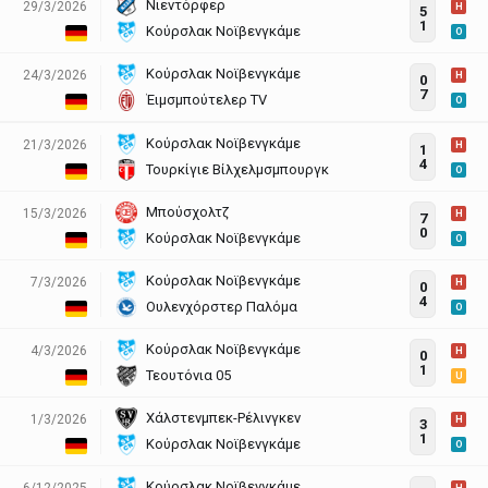
Νιεντόρφερ
29/3/2026
H
5
1
Κούρσλακ Νοϊβενγκάμε
O
Κούρσλακ Νοϊβενγκάμε
24/3/2026
H
0
7
Έιμσμπούτελερ TV
O
Κούρσλακ Νοϊβενγκάμε
21/3/2026
H
1
4
Τουρκίγιε Βίλχελμσμπουργκ
O
Μπούσχολτζ
15/3/2026
H
7
0
Κούρσλακ Νοϊβενγκάμε
O
Κούρσλακ Νοϊβενγκάμε
7/3/2026
H
0
4
Ουλενχόρστερ Παλόμα
O
Κούρσλακ Νοϊβενγκάμε
4/3/2026
H
0
1
Τεουτόνια 05
U
Χάλστενμπεκ-Ρέλινγκεν
1/3/2026
H
3
1
Κούρσλακ Νοϊβενγκάμε
O
Κούρσλακ Νοϊβενγκάμε
6/12/2025