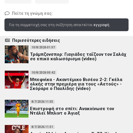
Πείτε τη γνώμη σας:
Για τη συμμετοχή σας στη συζήτηση απαιτείται
εγγραφή
.
Περισσότερες ειδήσεις
10/8/2026 01:07
Τράμπζονσπορ: Γιαγιάδες ταΐζουν τον Σαλάχ
σε επικό καλωσόρισμα (video)
10/8/2026 00:42
Μπεφνίκα - Ακαντέμικο Βισέου 2-2: Γκέλα
ολκής στην πρεμιέρα για τους «Αετούς» -
Σκόραρε ο Παυλίδης (video)
8/7/2026 11:55
Επιστροφή στο σπίτι: Ανακοίνωσε τον
Ντάλεϊ Μπλιντ ο Άγιαξ
8/7/2026 11:51