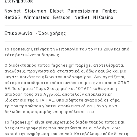
Στοιχηματικές
Novibet
Stoiximan
Elabet
Pamestoixima
Fonbet
Bet365
Winmasters
Betsson
NetBet
N1Casino
Επικοινωνία
•
Όροι χρήσης
Το agones.gr ξεκίνησε τη λειτουργία του το Φεβ 2009 και από
τότε βελτιώνεται διαρκώς.
Ο διαδικτυακός τόπος "agones.gr" παρέχει αποτελέσματα,
αναλύσεις, προγνωστικά, στατιστικά ομάδων καθώς και μια
μεγάλη κοινότητα φίλων του ποδοσφαίρου. Δεν σχετίζεται,
ούτε με οποιοδήποτε τρόπο συνδέεται με την εταιρεία ΟΠΑΠ
ΑΕ. Τα σήματα "Πάμε Στοίχημα" και "ΟΠΑΠ" καθώς και η
απόδοσή τους στα Αγγλικά, αποτελούν αποκλειστική
ιδιοκτησία της ΟΠΑΠ ΑΕ. Οποιαδήποτε αναφορά σε σήμα
τρίτου προσώπου γίνεται αποκλειστικά και μόνο για να
δηλωθεί ο προορισμός και η προέλευση του.
Το "agones.gr" είναι ενημερωτικός διαδικτυακός τόπος και
όλες οι πληροφορίες που αναρτώνται σε αυτόν έχουν ως
σκοπό την ενημέρωση του κοινού. Καταβάλουμε κάθε δυνατή