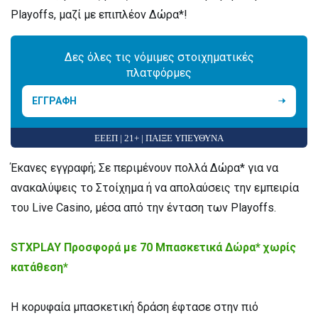
Playoffs, μαζί με επιπλέον Δώρα*!
Δες όλες τις νόμιμες στοιχηματικές
πλατφόρμες
ΕΓΓΡΑΦΗ
ΕΕΕΠ | 21+ | ΠΑΙΞΕ ΥΠΕΥΘΥΝΑ
Έκανες εγγραφή; Σε περιμένουν πολλά Δώρα* για να
ανακαλύψεις το Στοίχημα ή να απολαύσεις την εμπειρία
του Live Casino, μέσα από την ένταση των Playoffs.
STXPLAY Προσφορά με 70 Μπασκετικά Δώρα* χωρίς
κατάθεση*
Η κορυφαία μπασκετική δράση έφτασε στην πιό