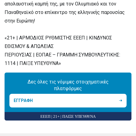
απολαυστική καμπή της, με τον Ολυμπιακό και τον
Παναθηναϊκό στο επίκεντρο της ελληνικής παρουσίας
στην Ευρώπη!
«21+ | ΑΡΜΟΔΙΟΣ ΡΥΘΜΙΣΤΗΣ ΕΕΕΠ | ΚΙΝΔΥΝΟΣ
ΕΘΙΣΜΟΥ & ΑΠΩΛΕΙΑΣ
ΠΕΡΙΟΥΣΙΑΣ | ΕΟΠΑΕ – ΓΡΑΜΜΗ ΣΥΜΒΟΥΛΕΥΤΙΚΗΣ:
1114 | ΠΑΙΞΕ ΥΠΕΥΘΥΝΑ»
Δες όλες τις νόμιμες στοιχηματικές
πλατφόρμες
ΕΓΓΡΑΦΗ
ΕΕΕΠ | 21+ | ΠΑΙΞΕ ΥΠΕΥΘΥΝΑ