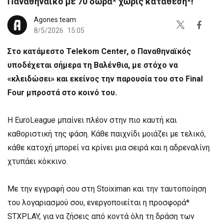
Παναθηναϊκό με 70 δώρα* χωρίς κατάθεση*!
Agones team
8/5/2026
15:05
Στο κατάμεστο Telekom Center, ο Παναθηναϊκός
υποδέχεται σήμερα τη Βαλένθια, με στόχο να
«κλειδώσει» και εκείνος την παρουσία του στο Final
Four μπροστά στο κοινό του.
Η EuroLeague μπαίνει πλέον στην πιο καυτή και
καθοριστική της φάση. Κάθε παιχνίδι μοιάζει με τελικό,
κάθε κατοχή μπορεί να κρίνει μια σειρά και η αδρεναλίνη
χτυπάει κόκκινο.
Με την εγγραφή σου στη Stoiximan και την ταυτοποίηση
του λογαριασμού σου, ενεργοποιείται η προσφορά*
STXPLAY, για να ζήσεις από κοντά όλη τη δράση των