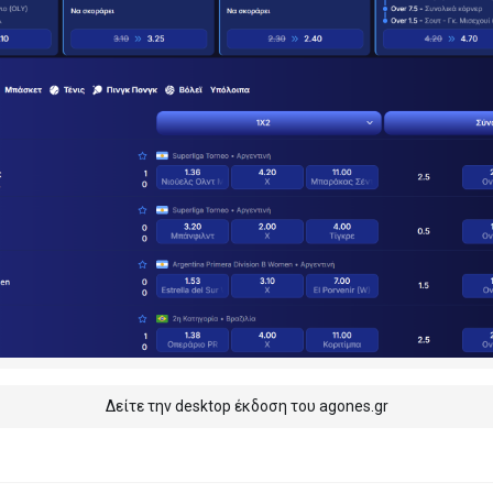
Δείτε την desktop έκδοση του agones.gr