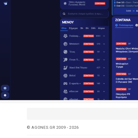
© AGONES.GR 2009 - 2026