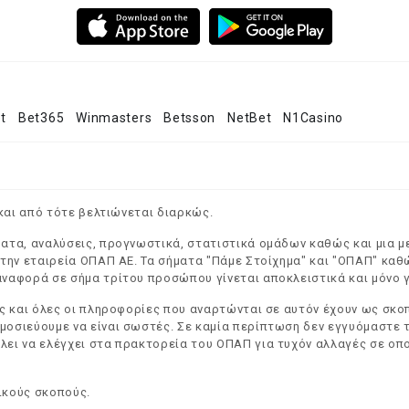
t
Bet365
Winmasters
Betsson
NetBet
N1Casino
 και από τότε βελτιώνεται διαρκώς.
ματα, αναλύσεις, προγνωστικά, στατιστικά ομάδων καθώς και μια 
 την εταιρεία ΟΠΑΠ ΑΕ. Τα σήματα "Πάμε Στοίχημα" και "ΟΠΑΠ" καθ
ναφορά σε σήμα τρίτου προσώπου γίνεται αποκλειστικά και μόνο γ
ος και όλες οι πληροφορίες που αναρτώνται σε αυτόν έχουν ως σκ
οσιεύουμε να είναι σωστές. Σε καμία περίπτωση δεν εγγυόμαστε τη
λει να ελέγχει στα πρακτορεία του ΟΠΑΠ για τυχόν αλλαγές σε ο
ικούς σκοπούς.