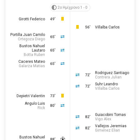
2ο Ημίχρονο 1 - 0
Girotti Federico
49'
56'
Villalba Carlos
Portilla Juan Camilo
65'
Ortegoza Diego
Bustos Nahuel
Lautaro
65'
Botta Ruben
Caceres Mateo
65'
Galarza Matias
Rodriguez Santiago
72'
Contrera Julian
Suhr Leandro
72'
Villalba Carlos
Depietri Valentin
73'
Angulo Luis
80'
Rick
Guiacobini Tomas
82'
Vigo Alex
Vallejos Jeremias
82'
Gimenez Elian
Bustos Nahuel
88'